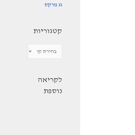
גג מרקס
קטגוריות
ק
ט
ג
לקריאה
ו
נוספת
ר
י
ו
ת