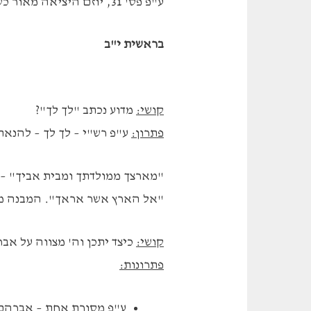
ע"פ פס' 31, יוזם היציאה מאור כשדים הוא תרח. בדרך לארץ כנען תרח עוצר בחרן.
בראשית י"ב
קושי:
מדוע נכתב "לך לך"?
פתרון:
ע"פ רש"י – לך לך – להנאת
"מארצך ממולדתך ומבית אביך" – 
"אל הארץ אשר אראך". המבנה מד
קושי:
כיצד יתכן וה' מצווה על אבר
פתרונות:
ע"פ מסורת אחת – אברהם י