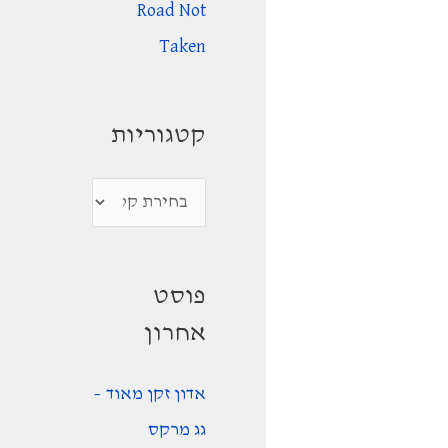
Road Not
Taken
קטגוריות
ק
ט
ג
פוסט
ו
אחרון
ר
י
אדון זקן מאוד –
ו
גג מרקס
ת