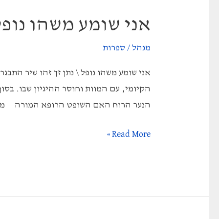
אני שומע משהו נופל 
מנהל
/
ספרות
אני שומע משהו נופל \ נתן זך זהו שיר התבג
הקיומי, עם המוות וחוסר ההיגיון שבו. בס
הנער הרוח האם השופט הרופא המורה מבנה הש
אני
Read More »
שומע
משהו
נופל
–
נתן