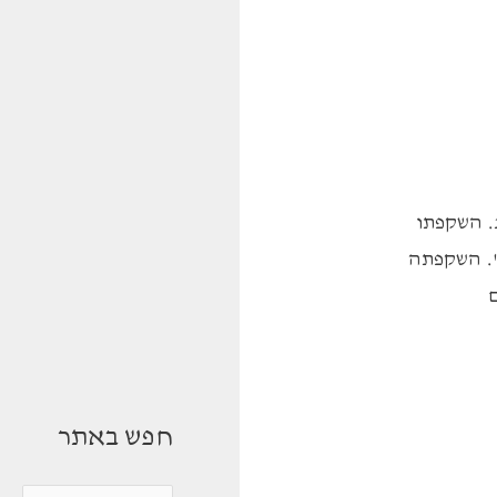
בית בובות \ אבסן מבוא זהו מחזה ריאליסטי. נכתב ע"י אבסן בתקופת שהותו ברומא. עלה לבמה בשנת 1878. השקפתו
". השקפתה
ם
חפש באתר