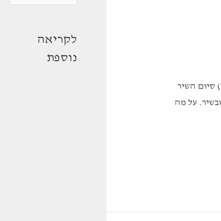
ט
ג
לקריאה
ו
נוספת
ר
י
 סיום השיר
ו
בשיר. על מה
ת