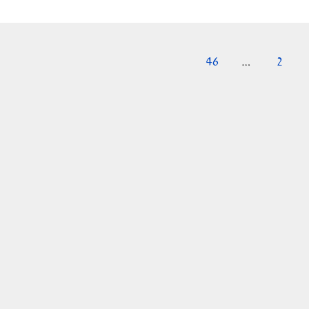
46
…
2