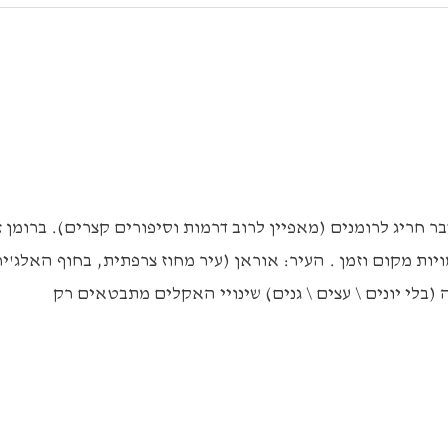
ת מקום וזמן . העיר: אוראן (עיר מחוז צרפתית, בחוף האלג'יר
(בלי יונים \ עצים \ גנים) שינויי האקלים מתבטאים רק