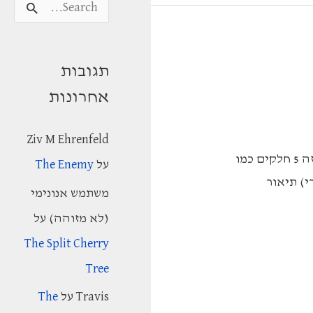
S
e
a
תגובות
r
אחרונות
c
h
Ziv M Ehrenfeld
f
הדבר \ אלבר קאמי מבנה העלילה קווית, דבר חריג לרומנים (מאפיין לרוב דרמות וסיפורים קצרים). ברומן זה 5 חלקים כמו
על
The Enemy
o
י) תיאור
משתמש אנונימי
r
(לא מזוהה)
על
:
The Split Cherry
Tree
Travis
על
The