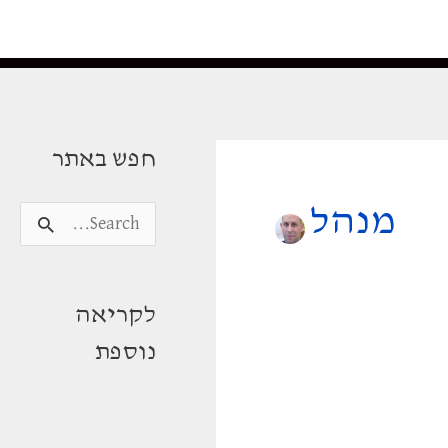
חפש באתר
מנהל
S
e
a
לקריאה
r
נוספת
c
h
f