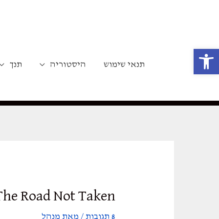
ילוג
תוכן
פתח סרגל נגישות
תנאי שימוש
היסטוריה
תנך
The Road Not Taken
8 תגובות
/ מאת
מנהל