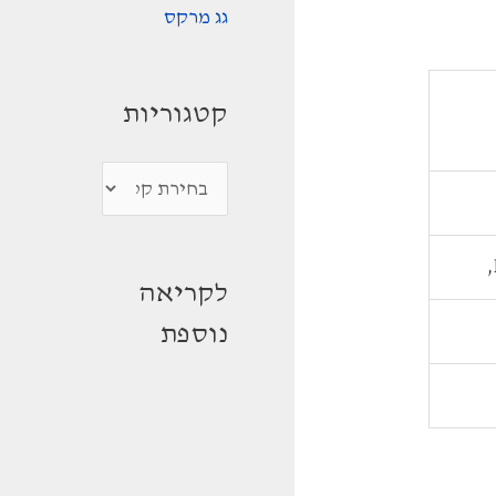
גג מרקס
קטגוריות
ק
ט
ג
לקריאה
ו
נוספת
ר
י
ו
ת