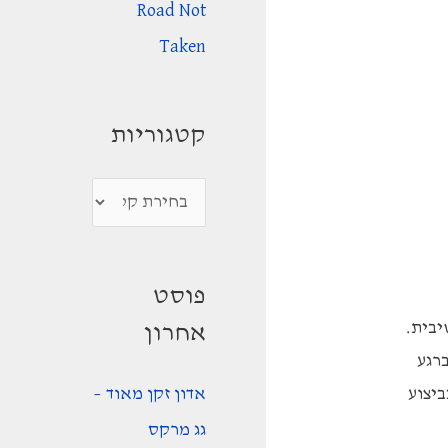
Road Not
Taken
קטגוריות
ק
ט
ג
פוסט
ו
יבית.
אחרון
ר
רגע
י
אדון זקן מאוד –
יצוע
ו
גג מרקס
ת