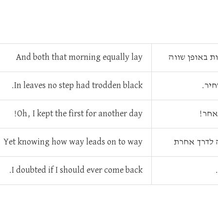
ת באופן שווה
And both that morning equally lay
חיר.
In leaves no step had trodden black.
אחר!
Oh, I kept the first for another day!
ה לדרך אחרת
Yet knowing how way leads on to way
I doubted if I should ever come back.