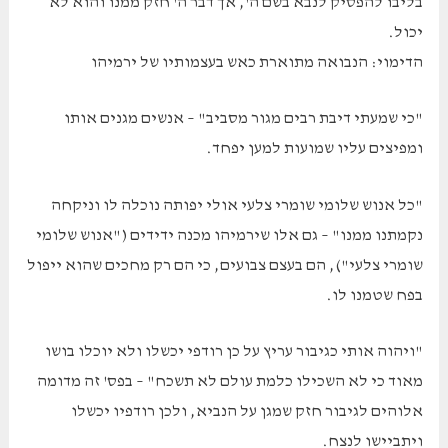
בליבו להפסיק לנבא בשם ה', אך דבר ה' חזק ממנו והוא לא
יכול.
הדימוי: הנבואה מתוארת כאש בעצמותיו של ירמיהו
"כי שמעתי דיבת רבים מגור מסביב" – אנשים מגנים אותו
ומפיצים עליו שמועות למען יפחד.
"כל אנוש שלומי שומרי צלעי אולי יפותה נוכלה לו וניקחה
נקמתנו ממנו" – גם אלו שירמיהו מכנה ידידים ("אנוש שלומי
שומרי צלעי"), הם בעצם צבועים, כי הם רק מחכים שהוא ייפול
בפח שטמנו לו.
"ויהוה אותי כגיבור עריץ על כן רודפי יכשלו ולא יוכלו בושו
מאוד כי לא השכילו כלמת עולם לא תשכח" – בפס' זה מדומה
אלוהים לגיבור חזק שמגן על הנביא, ולכן רודפיו יכשלו
ויתביישו לנצח.