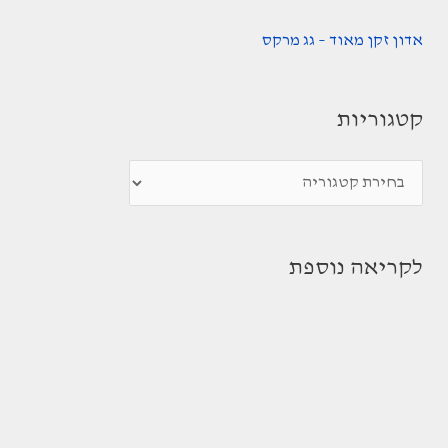
אדון זקן מאוד – גג מרקס
קטגוריות
ק
ט
ג
לקריאה נוספת
ו
ר
י
ו
ת