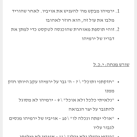
ירמיהו מבקש מה' להעניש את אויביו. לאחר שהוריד
מלבו את עול זה, הוא חוזר לאהובו
זוהי תוספת מאוחרת שהוכנסה לטקסט כדי למתן את
דבריו של ירמיהו
שורש מנחה: י.כ.ל
"חזקתני ותוכל" \ 7 – ה' גבר על ירמיהו עקב היותו חזק
ממנו
"נלאיתי כלכל ולא אוכל" \ 9 – ירמיהו לא מסוגל
להתגבר על יצר הנבואה
"אולי יפתה ונכלה לו" \ 10 – אויביו של ירמיהו מנסים
לגבור עליו
"רודפי יכשלו ולא יכלו" \ 11 – אויביו לא יצליחו