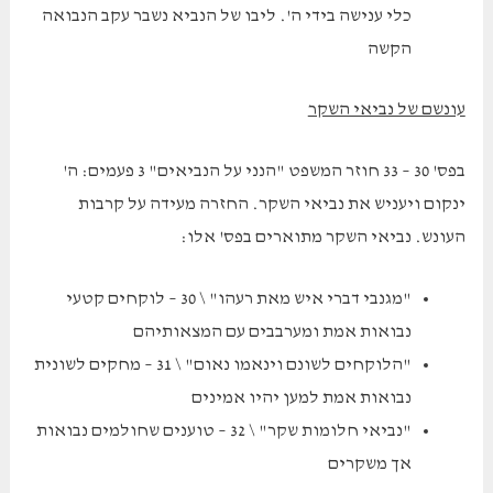
כלי ענישה בידי ה'. ליבו של הנביא נשבר עקב הנבואה
הקשה
עונשם של נביאי השקר
בפס' 30 – 33 חוזר המשפט "הנני על הנביאים" 3 פעמים: ה'
ינקום ויעניש את נביאי השקר. החזרה מעידה על קרבות
העונש. נביאי השקר מתוארים בפס' אלו:
"מגנבי דברי איש מאת רעהו" \ 30 – לוקחים קטעי
נבואות אמת ומערבבים עם המצאותיהם
"הלוקחים לשונם וינאמו נאום" \ 31 – מחקים לשונית
נבואות אמת למען יהיו אמינים
"נביאי חלומות שקר" \ 32 – טוענים שחולמים נבואות
אך משקרים