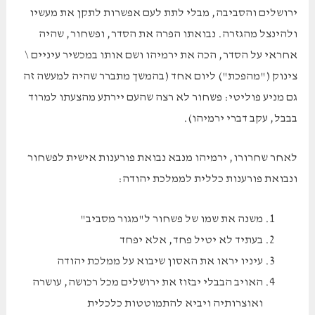
ירושלים והסביבה, מבלי לתת לעם אפשרות לתקן את מעשיו
ולהינצל מהגזרה. נבואתו הפרה את הסדר, ופשחור, שהיה
אחראי על הסדר, הכה את ירמיהו ושם אותו במכשיר עיניים \
צינוק ("מהפכת") ליום אחד (בהמשך מתברר שהיה למעשה זה
גם מניע פוליטי: פשחור לא רצה שהעם יירתע מהצעתו למרוד
בבבל, עקב דברי ירמיהו).
לאחר שחרורו, ירמיהו מנבא נבואת פורענות אישית לפשחור
ונבואת פורענות כללית לממלכת יהודה:
משנה את שמו של פשחור ל"מגור מסביב"
בעתיד לא יטיל פחד, אלא יפחד
עיניו יראו את האסון שיבוא על ממלכת יהודה
האויב הבבלי יבזוז את ירושלים מכל רכושה, עושרה
ואוצרותיה ויביא להתמוטטות כלכלית