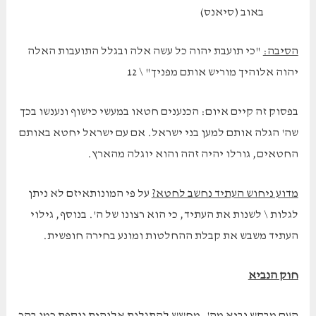
באוב (סיאנס)
הסיבה:
"כי תועבת יהוה כל עשה אלה ובגלל התועבות האלה
יהוה אלוהיך מוריש אותם מפניך" \ 12
בפסוק זה קיים איום: הכנענים חטאו במעשי כישוף ונענשו בכך
שה' הגלה אותם למען בני ישראל. אם עם ישראל יחטא באותם
החטאים, גורלו יהיה זהה והוא יוגלה מהארץ.
מדוע ניחוש העתיד נחשב לחטא?
על פי המונותאיזם לא ניתן
לגלות \ לשנות את העתיד, כי הוא רצונו של ה'. בנוסף, גילוי
העתיד משבש את קבלת ההחלטות ומונע בחירה חופשית.
חוק הנביא
העם מבקש נביא מה', מחשש להתגלות אלוהית נוספת כמו בהר