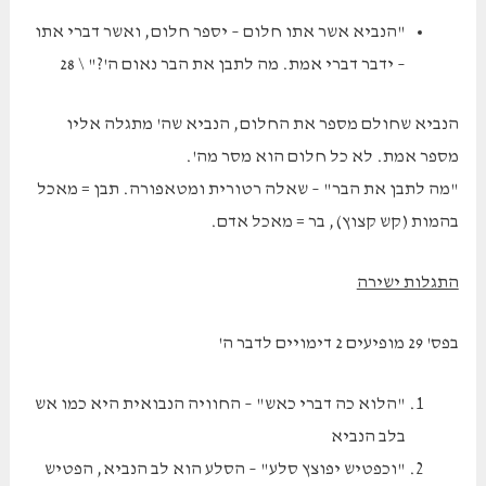
"הנביא אשר אתו חלום – יספר חלום, ואשר דברי אתו
– ידבר דברי אמת. מה לתבן את הבר נאום ה'?" \ 28
הנביא שחולם מספר את החלום, הנביא שה' מתגלה אליו
מספר אמת. לא כל חלום הוא מסר מה'.
"מה לתבן את הבר" – שאלה רטורית ומטאפורה. תבן = מאכל
בהמות (קש קצוץ), בר = מאכל אדם.
התגלות ישירה
בפס' 29 מופיעים 2 דימויים לדבר ה'
"הלוא כה דברי כאש" – החוויה הנבואית היא כמו אש
בלב הנביא
"וכפטיש יפוצץ סלע" – הסלע הוא לב הנביא, הפטיש