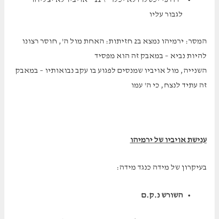
לגבור עליו
המסר: ירמיהו נמצא ב2 חזיתות: האחת מול ה', חוסר רצונו
להיות נביא – במאבק זה הוא מפסיד
השנייה, מול אויביו שמנסים לפגוע בו עקב נבואותיו – במאבק
זה עתיד לנצח, כי ה' עמו
ענישת אויביו של ירמיהו
בעיקרון של מידה כנגד מידה:
השורש נ.ק.ם