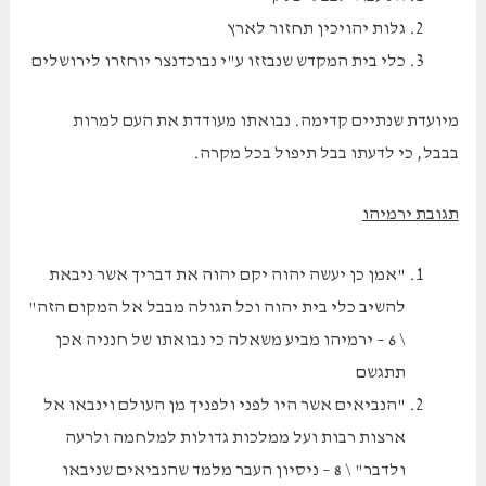
גלות יהויכין תחזור לארץ
כלי בית המקדש שנבזזו ע"י נבוכדנצר יוחזרו לירושלים
מיועדת שנתיים קדימה. נבואתו מעודדת את העם למרות
בבבל, כי לדעתו בבל תיפול בכל מקרה.
תגובת ירמיהו
"אמן כן יעשה יהוה יקם יהוה את דבריך אשר ניבאת
להשיב כלי בית יהוה וכל הגולה מבבל אל המקום הזה"
\ 6 – ירמיהו מביע משאלה כי נבואתו של חנניה אכן
תתגשם
"הנביאים אשר היו לפני ולפניך מן העולם וינבאו אל
ארצות רבות ועל ממלכות גדולות למלחמה ולרעה
ולדבר" \ 8 – ניסיון העבר מלמד שהנביאים שניבאו