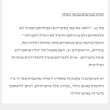
הנזק שגורמים נביאי השקר
פס' 32: "ויתעו את עמי בשקריהם ובפחזותם ואנוכי לא
שלחתיהם ולא ציוויתם והועיל לא יועילו לעם הזה" –
השקרים המרובים שנאמרים מתוך פחזות (קלות דעת,
בוגדות), גורמים נזק רב: העם מאמין שה' שלח אותם ולכן
עושה כדבריהם – ציות לדבריהם מוביל להתדרדרות מוסרית
ופוליטית.
יש הטוענים כי בקטע זה מסתייג ירמיהו מהעברת מסר ה' ע"י
חלומות באופן כללי, מכיוון שכל אדם חולם, וניתן להשתמש
בדבר זה באופן שלילי.