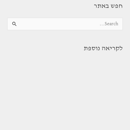
חפש באתר
S
e
a
לקריאה נוספת
r
c
h
f
o
r
: