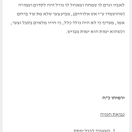
לאביו וגרם לו שמחה ומאחל לו גורל זהה לסדום ועמורה
(שהושמדו ע"י אש אלוהים), מביע צער שלא מת עוד ברחם
אמו, מעדיף כי לא היה נולד כלל, כי חייו מלאים בסבל וצער,
וכשהוא ימות הוא ימות מבויש.
ירמיהו כ"ח
נבואת חנניה
השעבוד לבבל יפסק