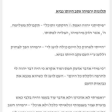
תלונות ירמיהו עקב היותו נביא
"פיתיתני יהוה ואפת \\ חזקתני ותוכל" – תקבולת משלימה.
ה', אשר חזק מירמיהו, הצליח לפתותו.
"הייתי לשחוק כל היום כולה לועג לי" – ירמיהו הפך לצחוק
וללעג ע"י העם עקב היותו נביא.
"כי מידי אדבר אזעק חמס ושוד אקרא כי היה דבר יהוה לי
לחרפה ולקלס כל היום" – העם לועג לו כשהוא מנבא את
נבואות הזעם
"ואמרתי לא אזכרנו ולא אדבר עוד בשמו והיה בלבי כאש
בוערת עצור בעצמותי ונלאיתי כלכל ולא אוכל" – ירמיהו חשב