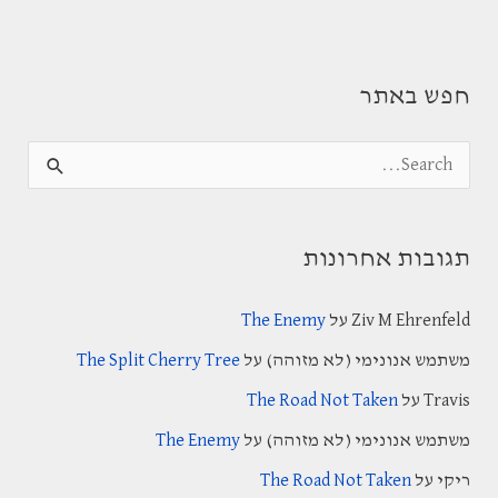
חפש באתר
S
e
a
תגובות אחרונות
r
c
Ziv M Ehrenfeld
על
The Enemy
h
משתמש אנונימי (לא מזוהה)
על
The Split Cherry Tree
f
Travis
על
The Road Not Taken
o
משתמש אנונימי (לא מזוהה)
על
The Enemy
r
:
ריקי
על
The Road Not Taken