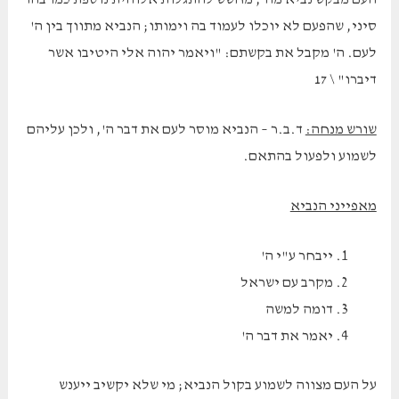
סיני, שהפעם לא יוכלו לעמוד בה וימותו; הנביא מתווך בין ה'
לעם. ה' מקבל את בקשתם: "ויאמר יהוה אלי היטיבו אשר
דיברו" \ 17
שורש מנחה:
ד.ב.ר – הנביא מוסר לעם את דבר ה', ולכן עליהם
לשמוע ולפעול בהתאם.
מאפייני הנביא
ייבחר ע"י ה'
מקרב עם ישראל
דומה למשה
יאמר את דבר ה'
על העם מצווה לשמוע בקול הנביא; מי שלא יקשיב ייענש