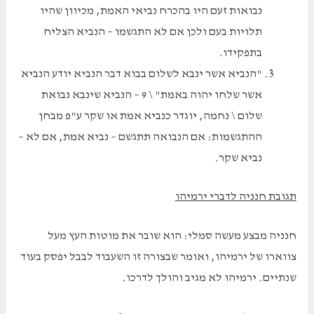
נבואות זעם היו בהכרח נביאי האמת, מכיוון שהיו
תלויות בעם ולכן אם לא התגשמו – הנביא הצליח
בתפקידו.
"הנביא אשר ינבא לשלום בבוא דבר הנביא יודע הנביא
אשר שלחו יהוה באמת" \ 9 – הנביא שינבא נבואת
שלום \ נחמה, יוגדר כנביא אמת או שקר ע"פ מבחן
ההתגשמות: אם הנבואה תתגשם – נביא אמת, אם לא –
נביא שקר.
תגובת חנניה לדברי ירמיהו
חנניה מבצע מעשה סמלי: הוא שובר את מוטות העץ מעל
צווארו של ירמיהו, ואומר שבצורה זו השעבוד לבבל יפסק בעוד
שנתיים. ירמיהו לא מגיב והולך לדרכו.