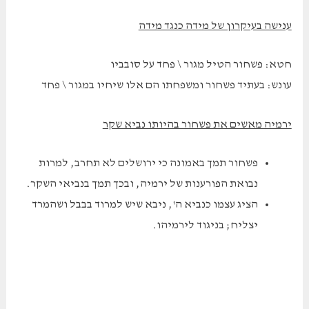
ענישה בעיקרון של מידה כנגד מידה
חטא: פשחור הטיל מגור \ פחד על סובביו
עונש: בעתיד פשחור ומשפחתו הם אלו שיחיו במגור \ פחד
ירמיה מאשים את פשחור בהיותו נביא שקר
פשחור תמך באמונה כי ירושלים לא תחרב, למרות
נבואת הפורענות של ירמיה, ובכך תמך בנביאי השקר.
הציג עצמו כנביא ה', ניבא שיש למרוד בבבל ושהמרד
יצליח; בניגוד לירמיהו.