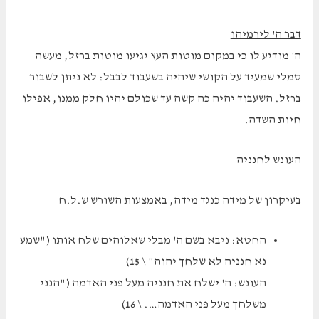
דבר ה' לירמיהו
ה' מודיע לו כי במקום מוטות העץ יגיעו מוטות ברזל, מעשה
סמלי שמעיד על הקושי שיהיה בשעבוד לבבל: לא ניתן לשבור
ברזל. השעבוד יהיה כה קשה עד שכולם יהיו חלק ממנו, אפילו
חיות השדה.
העונש לחנניה
בעיקרון של מידה כנגד מידה, באמצעות השורש ש.ל.ח
החטא: ניבא בשם ה' מבלי שאלוהים שלח אותו ("שמע
נא חנניה לא שלחך יהוה" \ 15)
העונש: ה' ישלח את חנניה מעל פני האדמה ("הנני
משלחך מעל פני האדמה…. \ 16)