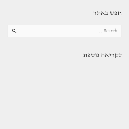
חפש באתר
S
e
a
לקריאה נוספת
r
c
h
f
o
r
: