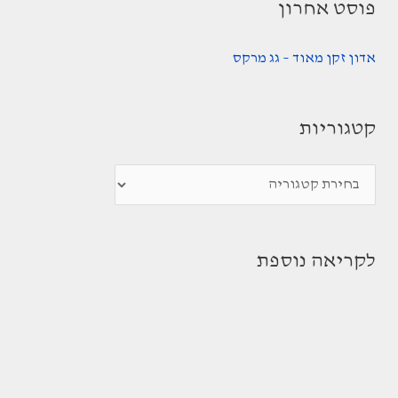
פוסט אחרון
אדון זקן מאוד – גג מרקס
קטגוריות
ק
ט
ג
לקריאה נוספת
ו
ר
י
ו
ת