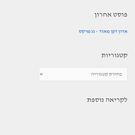
פוסט אחרון
אדון זקן מאוד – גג מרקס
קטגוריות
ק
ט
ג
לקריאה נוספת
ו
ר
י
ו