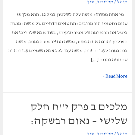
מנהל
/
מלכים ב
,
תנך
מי אתה מנשה?: מנשה עלה לשלטון בגיל 12. הוא מלך 55
שנים וחטאיו היו מרובים: החטאים הדתיים של מנשה: מנשה
ביטל את הרפורמה של אביו חזקיהו, בעוד אבא שלו ריכז את
הפולחן והרבה את הבמות, מנשה החזיר את הבמות. מנשה
בנה במות לעבודה זרה. מנשה עבד לכל צבא השמיים עבודה זרה
שהייתה נהוגה […]
מלכים
Read More »
ב
פרק
כ"א
מלכים ב פרק י"ח חלק
–
שלישי – נאום רבשקה:
מהם
חטאי
מנהל
/
מלכים ב
,
תנך