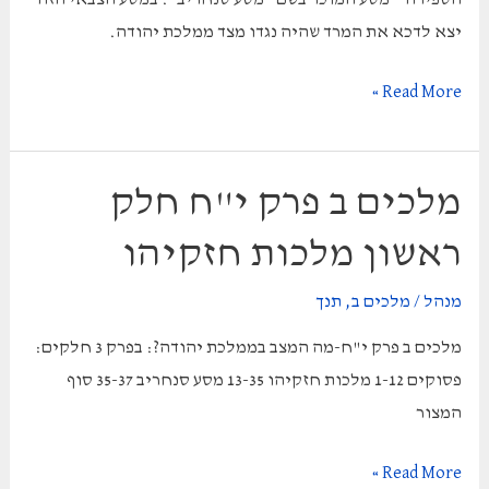
יצא לדכא את המרד שהיה נגדו מצד ממלכת יהודה.
מלכים
Read More »
ב
פרק
י"ח
מלכים ב פרק י"ח חלק
חלק
ראשון מלכות חזקיהו
שני
–
מנהל
/
מלכים ב
,
תנך
מסע
מלכים ב פרק י"ח-מה המצב בממלכת יהודה?: בפרק 3 חלקים:
סנחריב
פסוקים 1-12 מלכות חזקיהו 13-35 מסע סנחריב 35-37 סוף
המצור
מלכים
Read More »