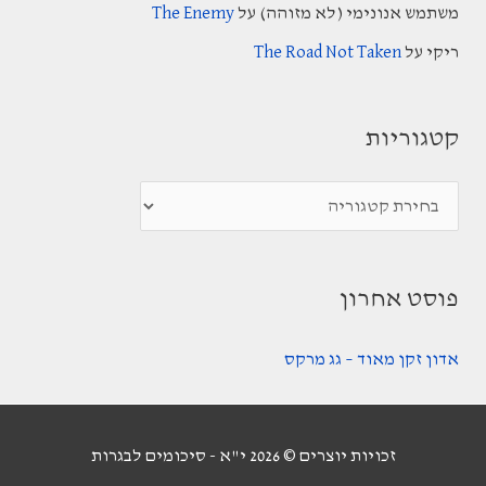
משתמש אנונימי (לא מזוהה)
על
The Enemy
r
:
ריקי
על
The Road Not Taken
קטגוריות
ק
ט
ג
פוסט אחרון
ו
ר
אדון זקן מאוד – גג מרקס
י
ו
ת
זכויות יוצרים © 2026
י"א - סיכומים לבגרות