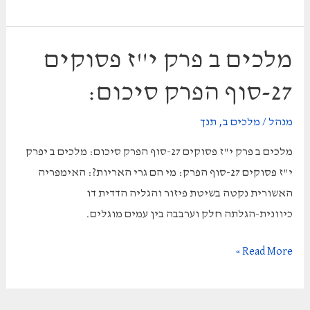
ב
פרק
י"ח
מלכים ב פרק י"ז פסוקים
חלק
27-סוף הפרק סיכום:
ראשון
מלכות
מנהל
/
מלכים ב
,
תנך
חזקיהו
מלכים ב פרק י"ז פסוקים 27-סוף הפרק סיכום: מלכים ב יפרק
י"ז פסוקים 27-סוף הפרק: מי הם גרי האריות?: האימפריה
האשורית נקטה בשיטת פיזור והגליה הדדית דו
כיוונית-הגלתה חלק וערבבה בין עמים מוגלים.
מלכים
Read More »
ב
פרק