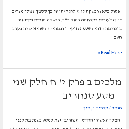
מנשה
פסוק כ"א: רבשקה לועג לחזקיהו על כך שסמך שמלך מצרים
:
יבוא לעזרתו במלחמה פסוק כ"ב: רבשקה מוכיח בקיאות
ברפורמה הדתית שעשה חזקיהו ובמתיחות שהיא יצרה בקרב
העם
מלכים
Read More »
ב
פרק
י"ח
מלכים ב פרק י"ח חלק שני
חלק
– מסע סנחריב
שלישי
–
מנהל
/
מלכים ב
,
תנך
נאום
המלך האשורי החדש "סנחריב" יצא למסע בשנת 701 לפני
רבשקה:
הספירה – מסע המוכר בשם "מסע סנחריב". במסע הצבאי הזה