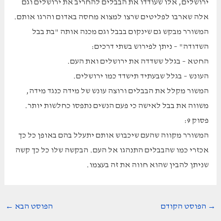
ירושלים, אלו שעודדו את הבבלים להחריב את ירושלים וגם
אלה שארבו לפליטים שרצו למצוא מחסה באדום והרגו אותם.
המשורר מבקש גם שינקום בבבל וגם מכנה אותה "בת בבל
השדודה" – ניתן לפירוש בשתי דרכים:
החטא – בגלל ששדדה את ירושלים ואת העם.
העונש – בגלל שבעתיד תישדד כמו ירושלים.
המשור מקלל את הבבלים ורוצה עונש של מידה כנגד מידה,
משווה את בבל לאישה כי פעם הנשים נתפסו כחלשות יותר.
פסוק 9:
המשורר מקווה שהעם שיכבוש אותם יתעלל בהם באופן כל כך
אכזרי כמו שהבבלים התנהגו אל העם. הבקשה שלו כל כך קשה
שניתן להבין שהוא חווה את זה בעצמו.
Post
→
הפוסט הקודם
הפוסט הבא
←
navigation