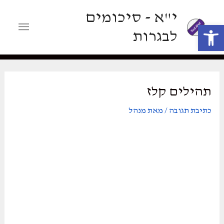
ילוג
י"א - סיכומים
תוכן
תפריט
פתח סרגל נגישות
לבגרות
ראשי
תהילים קלז
כתיבת תגובה
/ מאת
מנהל