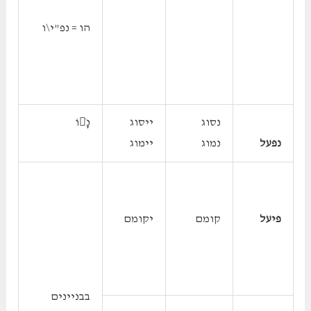
הו = נפ"י\ו
נסוג
ייסוג
נָֹוֹ
נפעל
נמוג
יימוג
פיעל
קומם
יקומם
בבניינים