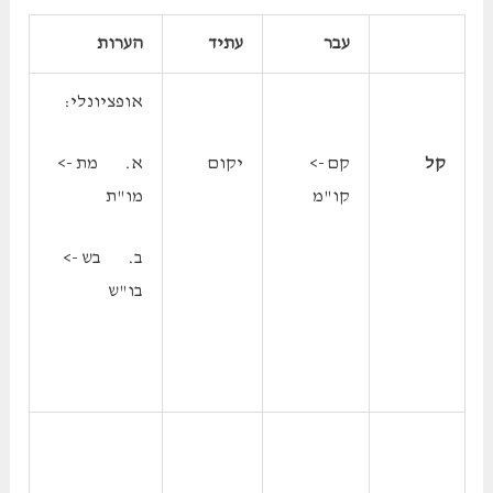
עבר
עתיד
הערות
אופציונלי:
קל
קם ->
יקום
א. מת ->
קו"מ
מו"ת
ב. בש ->
בו"ש