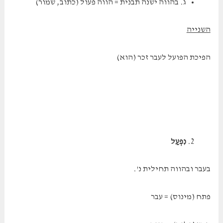
ג. בהווה ישנה תבנית = הווה פעול (כתוב, שמור)
השנייה
הפיכת הפועל לעבר זכר (הוא)
נִפְעַל
בעבר ובהווה תחילית נ'.
פתח (מינוס) = עבר