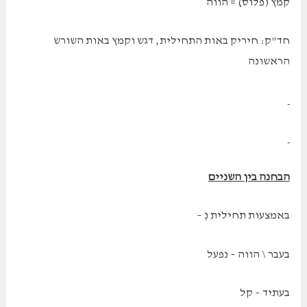
קמץ (פלוס) = הווה
חד"ק: חיריק באות התחילית, דגש וקמץ באות השורש
הראשונה
הבחנה בין השניים
באמצעות תחילית נׅ –
בעבר \ הווה – נפעל
בעתיד – קל