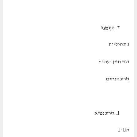
הִתְפַּעֵל
2 תחיליות
דגש חזק בעה"פ
גזרת הנחים
גזרת נפ"א
א"