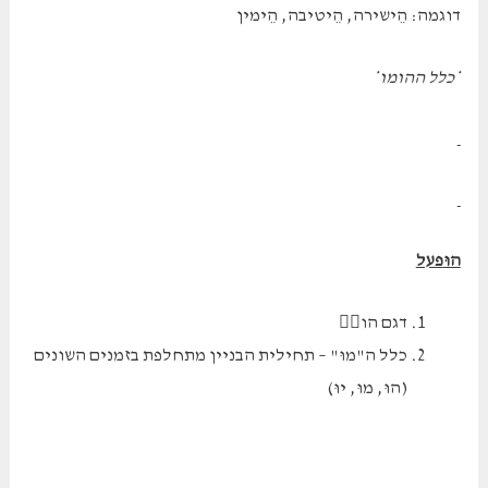
דוגמה: הֵישירה, הֵיטיבה, הֵימין
*כלל ההומו*
הו
פעל
דגם הו
כלל ה"מוּ" – תחילית הבניין מתחלפת בזמנים השונים
(הוּ, מוּ, יוּ)