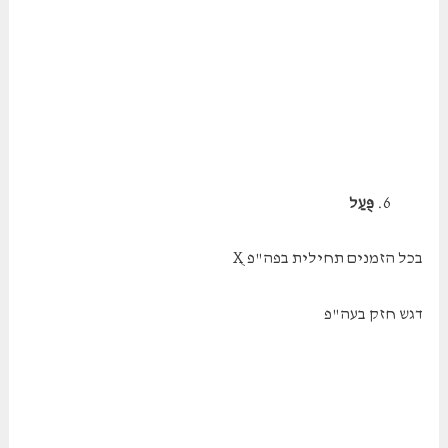
פֻּעַל
בכל הזמנים תחילית בפה"פ ֻX
דגש חזק בעה"פ