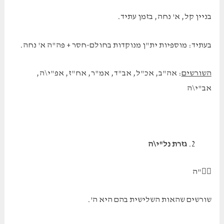
בניין קל, א' נחה, בזמן עתיד.
בעתיד: מוספיות ית"ן מנוקדות בחולם-חסר + פה"ה א' נחה.
השורשים
: אה"ב, אכ"ל, אב"ד, אמ"ר, אח"ז, אפ"י\ה,
אב"י\ה
גזרת נל"י\ה
"ה
שורשים שהאות השלישית בהם היא ה'.