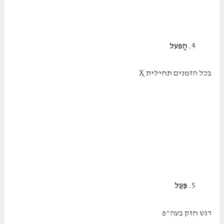
הֻפעל
בכל הזמנים תחילית ֻX
פִּעֵל
דגש חזק בעה"פ