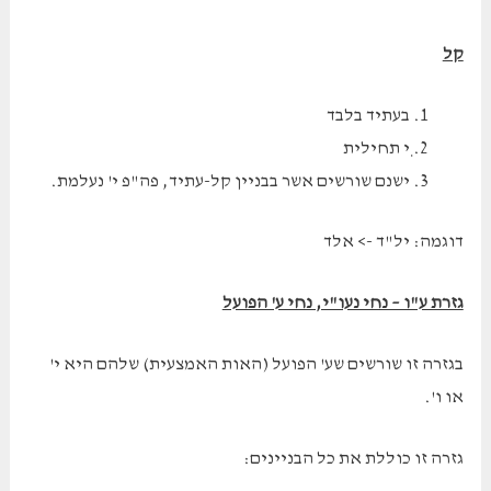
קל
בעתיד בלבד
ׅי תחילית
ישנם שורשים אשר בבניין קל-עתיד, פה"פ י' נעלמת.
דוגמה: יל"ד -> אלד
גזרת ע"ו – נחי נעו"י, נחי ע' הפועל
בגזרה זו שורשים שע' הפועל (האות האמצעית) שלהם היא י'
או ו'.
גזרה זו כוללת את כל הבניינים: