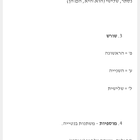
נסתר, שלישי (הוא\היא, הם\הן)
שורש
פ' = הראשונה
ע' = השנייה
ל' = שלישית
מוספיות
– משתנות בנטייה.