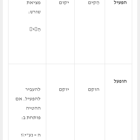
הפעיל
הֵקים
יקום
מציאת
שורש:
הֵי
הופעל
הוקם
יוקם
להעביר
להפעיל. אם
ההטיה
פותחת ב:
ה = נע"י\ו