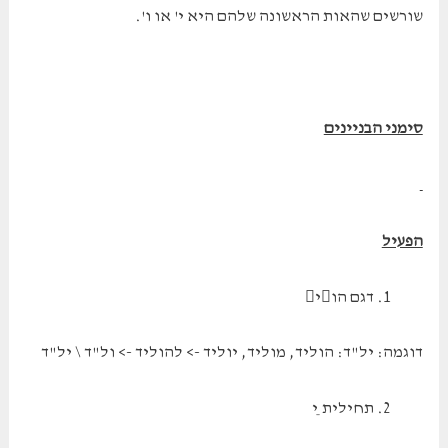
שורשים שהאות הראשונה שלהם היא י' או ו'.
סימני הבניינים
הפעיל
דגם הוי
דוגמה: יל"ד: הוליד, מוליד, יוליד -> להוליד -> ול"ד \ יל"ד
תחילית ֵי