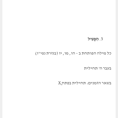
הִפְעִיל
כל מילה הפותחת ב – הו, מו, יו (בגזרת נפי"ו)
בעבר ה' תחילית
בשאר הזמנים: תחילית בפתח Xַ