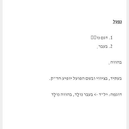
נפעל
דגם נו
בעבר ַ
בהווה ָ
בעתיד, בציווי ובשם הפועל יופיע חד"ק.
דוגמה: יל"ד -> בעבר נולַד, בהווה נולָד