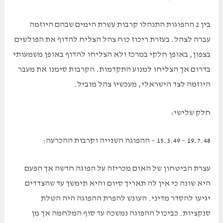
בין 2 ההפוגות התנהלו קרבות עשרת הימים שבהם היוזמה
עברה לצהל. בעזרת ריכוז כוח צהל הצליח להדוף את הפולשים
בצפון, באופן חלקי במרכז ולא הצליחו להדוף באופן משמעותי
בדרום אך הצליחו למנוע התקדמות. הקרבות סימנו את מעבר
היוזמה לצד הישראלי, מעכשיו צהל מוביל.
חלק שלישי:
19.7.48 – 15.3.49 – ההפוגה השנייה וקרבות ההכרעה:
עצרת הביטחון של האום מכריזה על הפוגה חדשה אך הפעם
היא שונה כי אין לה תאריך סיום והיא תימשך עד שהצדדים
יגיעו להסדר מדיני. העונש להפרת ההפוגה היה הטלת
סנקציות. כביכול ההפוגה נמשכה עד סוף המלחמה אך מן