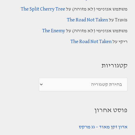
h
משתמש אנונימי (לא מזוהה)
על
The Split Cherry Tree
f
Travis
על
The Road Not Taken
o
משתמש אנונימי (לא מזוהה)
על
The Enemy
r
:
ריקי
על
The Road Not Taken
קטגוריות
ק
ט
ג
פוסט אחרון
ו
ר
אדון זקן מאוד – גג מרקס
י