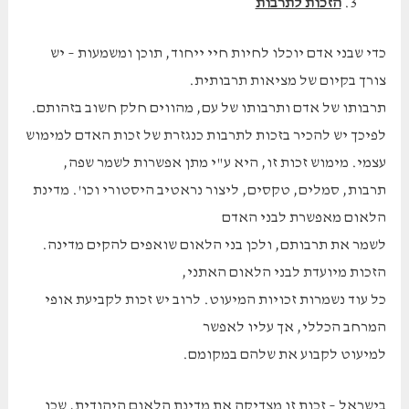
הזכות לתרבות
כדי שבני אדם יוכלו לחיות חיי ייחוד, תוכן ומשמעות – יש
צורך בקיום של מציאות תרבותית.
תרבותו של אדם ותרבותו של עם, מהווים חלק חשוב בזהותם.
לפיכך יש להכיר בזכות לתרבות כנגזרת של זכות האדם למימוש
עצמי. מימוש זכות זו, היא ע"י מתן אפשרות לשמר שפה,
תרבות, סמלים, טקסים, ליצור נראטיב היסטורי וכו'. מדינת
הלאום מאפשרת לבני האדם
לשמר את תרבותם, ולכן בני הלאום שואפים להקים מדינה.
הזכות מיועדת לבני הלאום האתני,
כל עוד נשמרות זכויות המיעוט. לרוב יש זכות לקביעת אופי
המרחב הכללי, אך עליו לאפשר
למיעוט לקבוע את שלהם במקומם.
בישראל
– זכות זו מצדיקה את מדינת הלאום היהודית, שכן