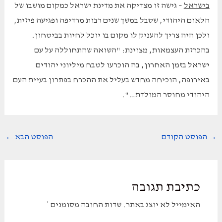
בישראל
– גישה זו מצדיקה את מדינת ישראל כמקום מושבו של
הלאום היהודי, שסבל במשך שנים רבות מרדיפה ופגיעה פיזית,
ולכן היה צריך להעניק לו מקום בו יוכל לחיות בביטחון.
בהכרזת העצמאות, מצוינת: "השואה שהתחוללה על עם
ישראל בזמן האחרון, בה הוכרעו לטבח מיליוני יהודים
באירופה, הוכיחה מחדש בעליל את ההכרח בפתרון בעיית העם
היהודי מחוסר המולדת…".
Post
→
הפוסט הקודם
הפוסט הבא
←
navigation
כתיבת תגובה
האימייל לא יוצג באתר.
שדות החובה מסומנים
*