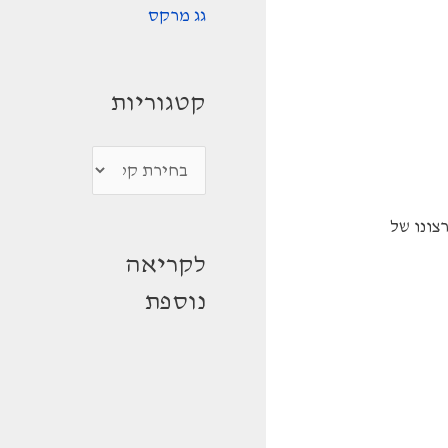
גג מרקס
קטגוריות
ק
ט
צונו של
ג
לקריאה
ו
נוספת
ר
י
ו
ת