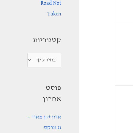
Road Not
Taken
קטגוריות
ק
ט
ג
פוסט
ו
אחרון
ר
י
אדון זקן מאוד –
ו
גג מרקס
ת