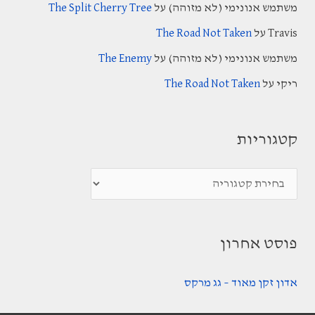
משתמש אנונימי (לא מזוהה)
על
The Split Cherry Tree
f
Travis
על
The Road Not Taken
o
משתמש אנונימי (לא מזוהה)
על
The Enemy
r
:
ריקי
על
The Road Not Taken
קטגוריות
ק
ט
ג
פוסט אחרון
ו
ר
אדון זקן מאוד – גג מרקס
י
ו