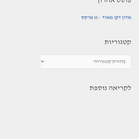
פוסט אחרון
אדון זקן מאוד – גג מרקס
קטגוריות
ק
ט
ג
לקריאה נוספת
ו
ר
י
ו
ת