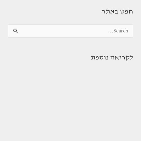
חפש באתר
S
e
a
לקריאה נוספת
r
c
h
f
o
r
: