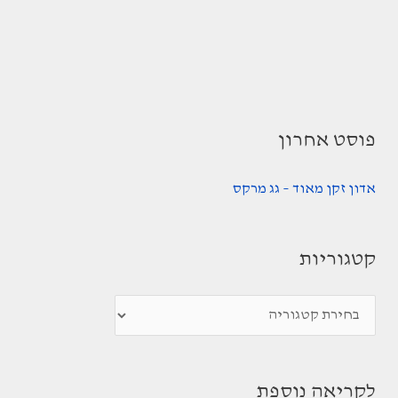
פוסט אחרון
אדון זקן מאוד – גג מרקס
קטגוריות
ק
ט
ג
לקריאה נוספת
ו