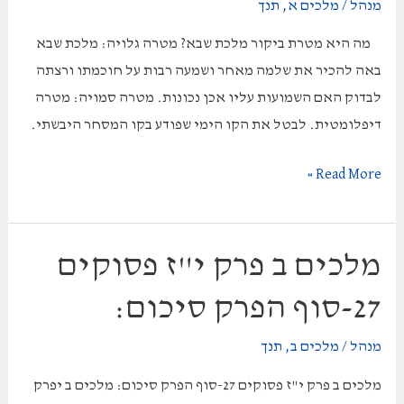
מנהל
/
מלכים א
,
תנך
מה היא מטרת ביקור מלכת שבא? מטרה גלויה: מלכת שבא
באה להכיר את שלמה מאחר ושמעה רבות על חוכמתו ורצתה
לבדוק האם השמועות עליו אכן נכונות. מטרה סמויה: מטרה
דיפלומטית. לבטל את הקו הימי שפודע בקו המסחר היבשתי.
מלכים
Read More »
א
פרק
י
מלכים ב פרק י"ז פסוקים
פסוקים
27-סוף הפרק סיכום:
1-
13
מנהל
/
מלכים ב
,
תנך
ביקור
מלכים ב פרק י"ז פסוקים 27-סוף הפרק סיכום: מלכים ב יפרק
מלכת