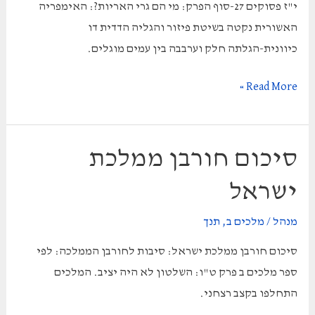
י"ז פסוקים 27-סוף הפרק: מי הם גרי האריות?: האימפריה
שבא
האשורית נקטה בשיטת פיזור והגליה הדדית דו
כיוונית-הגלתה חלק וערבבה בין עמים מוגלים.
מלכים
Read More »
ב
פרק
י"ז
סיכום חורבן ממלכת
פסוקים
ישראל
27-
סוף
מנהל
/
מלכים ב
,
תנך
הפרק
סיכום חורבן ממלכת ישראל: סיבות לחורבן הממלכה: לפי
סיכום:
ספר מלכים ב פרק ט"ו: השלטון לא היה יציב. המלכים
התחלפו בקצב רצחני.