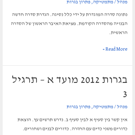
מנהל
/
מתמטיקה
,
פתרון בגרות
נתונה סדרה המוגדרת על ידי כלל נסיגה. הגדרת סדרה חדשה
הבנויה מהסדרה הקודמת. מציאת האיבר הראשון של הסדרה
הראשית.
בגרות
Read More »
קיץ
תשעב
2012
בגרות 2012 מועד א – תרגיל
מועד
3
ב
–
מנהל
/
מתמטיקה
,
פתרון בגרות
תרגיל
אין קשר בין סעיף א לבין סעיף ב. נדרש תרשים עץ. הוצאת
2
כדורים משני כדים עם החזרה. כדורים לבנים ושחורים.