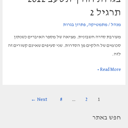
–
תרגיל 2
תרגיל
6
מנהל
/
מתמטיקה
,
פתרון בגרות
מעורבת סדרה חשבונית. מציאה של מספר האיברים כשנתון
סכומים של חלקים מן הסדרות. שני סעיפים שאינם קשורים זה
לזה.
בגרות
Read More »
חורף
תשעב
2012
Post
←
Next
8
…
2
1
–
pagination
תרגיל
חפש באתר
2