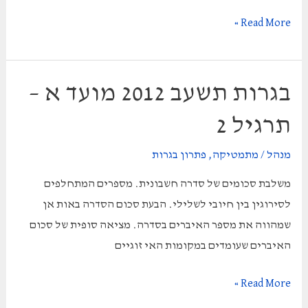
בגרות
Read More »
2012
מועד
א
בגרות תשעב 2012 מועד א –
–
תרגיל 2
תרגיל
3
מנהל
/
מתמטיקה
,
פתרון בגרות
משלבת סכומים של סדרה חשבונית. מספרים המתחלפים
לסירוגין בין חיובי לשלילי. הבעת סכום הסדרה באות אן
שמהווה את מספר האיברים בסדרה. מציאה סופית של סכום
האיברים שעומדים במקומות האי זוגיים
בגרות
Read More »
תשעב