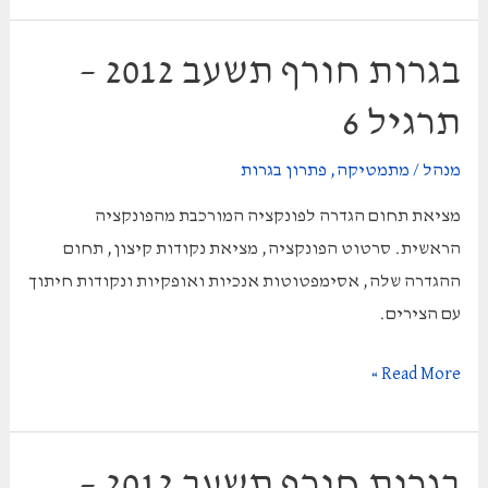
2012
מועד
בגרות חורף תשעב 2012 –
א
תרגיל 6
–
תרגיל
מנהל
/
מתמטיקה
,
פתרון בגרות
2
מציאת תחום הגדרה לפונקציה המורכבת מהפונקציה
הראשית. סרטוט הפונקציה, מציאת נקודות קיצון, תחום
ההגדרה שלה, אסימפטוטות אנכיות ואופקיות ונקודות חיתוך
עם הצירים.
בגרות
Read More »
חורף
תשעב
2012
בגרות חורף תשעב 2012 –